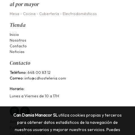
al por mayor
Mesa
-
Cocina
-
Cubertería
-
Electrodomésticos
Tienda
Inicio
Nosotros
Contacto
Noticias
Contacto
Teléfono:
648 00 83 12
Correo:
info@cdhosteleria.com
Horario:
Lunes a Viernes de 10 a 17H
Can Damia Manacor SL
utiliza cookies propias y terceros
Aviso legal
para obtener datos estadísticos de la navegación de
Política de cookies
nuestros usuarios y mejorar nuestros servicios. Puedes
Gestión de cookies