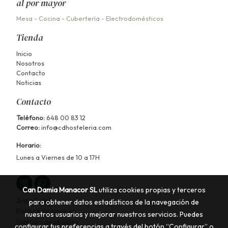
al por mayor
Mesa
-
Cocina
-
Cubertería
-
Electrodomésticos
Tienda
Inicio
Nosotros
Contacto
Noticias
Contacto
Teléfono:
648 00 83 12
Correo:
info@cdhosteleria.com
Horario:
Lunes a Viernes de 10 a 17H
Can Damia Manacor SL
utiliza cookies propias y terceros
Aviso legal
para obtener datos estadísticos de la navegación de
Política de cookies
nuestros usuarios y mejorar nuestros servicios. Puedes
Gestión de cookies
configurar tus preferencias a través del botón “Configurar” o