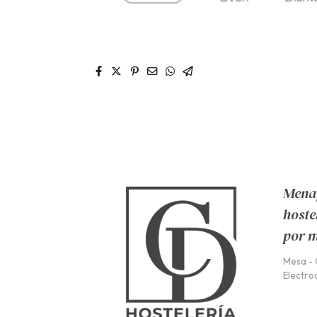
Menaj
hoste
por 
Mesa
-
Electro