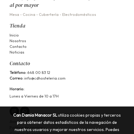
al por mayor
Mesa
-
Cocina
-
Cubertería
-
Electrodomésticos
Tienda
Inicio
Nosotros
Contacto
Noticias
Contacto
Teléfono:
648 00 83 12
Correo:
info@cdhosteleria.com
Horario:
Lunes a Viernes de 10 a 17H
Can Damia Manacor SL
utiliza cookies propias y terceros
Aviso legal
para obtener datos estadísticos de la navegación de
Política de cookies
nuestros usuarios y mejorar nuestros servicios. Puedes