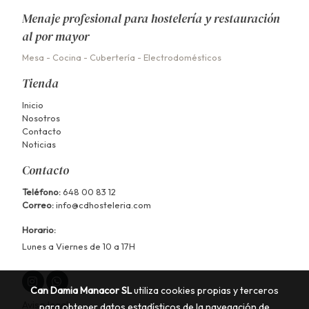
Menaje profesional para hostelería y restauración
al por mayor
Mesa
-
Cocina
-
Cubertería
-
Electrodomésticos
Tienda
Inicio
Nosotros
Contacto
Noticias
Contacto
Teléfono:
648 00 83 12
Correo:
info@cdhosteleria.com
Horario:
Lunes a Viernes de 10 a 17H
Can Damia Manacor SL
utiliza cookies propias y terceros
Aviso legal
para obtener datos estadísticos de la navegación de