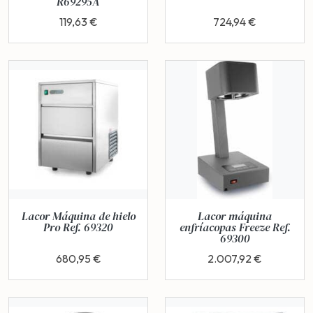
R69295A
119,63 €
724,94 €
Lacor Máquina de hielo
Lacor máquina
Pro Ref. 69320
enfríacopas Freeze Ref.
69300
680,95 €
2.007,92 €