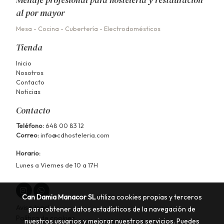
Menaje profesional para hostelería y restauración
al por mayor
Mesa
-
Cocina
-
Cubertería
-
Electrodomésticos
Tienda
Inicio
Nosotros
Contacto
Noticias
Contacto
Teléfono:
648 00 83 12
Correo:
info@cdhosteleria.com
Horario:
Lunes a Viernes de 10 a 17H
Can Damia Manacor SL
utiliza cookies propias y terceros
Aviso legal
para obtener datos estadísticos de la navegación de
Política de cookies
nuestros usuarios y mejorar nuestros servicios. Puedes